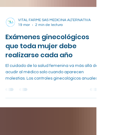
VITAL FARME SAS MEDICINA ALTERNATIVA
19 mar
2 min de lectura
Exámenes ginecológicos
que toda mujer debe
realizarse cada año
El cuidado de la salud femenina va más allá de
acudir al médico solo cuando aparecen
molestias. Los controles ginecológicos anuales
permiten prevenir enfermedades, detectar
cambios tempranos y mantener un seguimiento
adecuado del bienestar hormonal y reproductivo
en cada etapa de la vida. Realizar estos
exámenes de forma periódica es una de las
mejores decisiones para cuidar la salud integral
de la mujer. ¿Por qué son importantes los