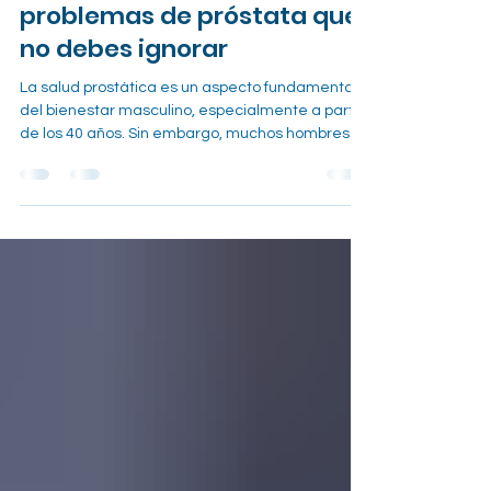
19 mar
1 min de lectura
Síntomas tempranos de
problemas de próstata que
no debes ignorar
La salud prostática es un aspecto fundamental
del bienestar masculino, especialmente a partir
de los 40 años. Sin embargo, muchos hombres
ignoran las señales iniciales porque suelen
aparecer de forma leve o progresiva. Detectar
los síntomas tempranos permite actuar a tiempo
y prevenir complicaciones mayores. ¿Qué es la
próstata y por qué debe cuidarse? La próstata
es una glándula del sistema reproductor
masculino ubicada debajo de la vejiga. Su
función principal es producir p